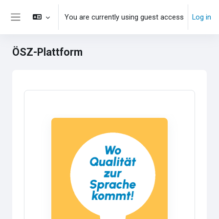
Skip to main content
You are currently using guest access
Log in
Side panel
ÖSZ-Plattform