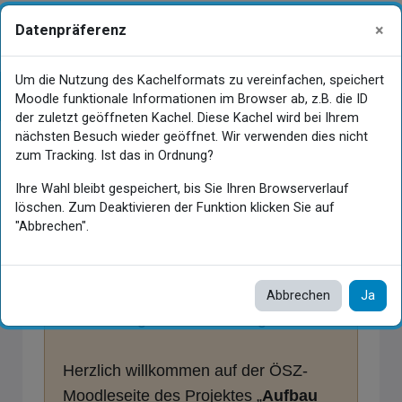
Zum Hauptinhalt
×
Datenpräferenz
Gastansicht
Anmelden
Website-Übersicht
Um die Nutzung des Kachelformats zu vereinfachen, speichert
Linguistische Kompetenzen –
Kursindex öffnen
Moodle funktionale Informationen im Browser ab, z.B. die ID
Romanische Sprachen und Englisch – B1
der zuletzt geöffneten Kachel. Diese Kachel wird bei Ihrem
nächsten Besuch wieder geöffnet. Wir verwenden dies nicht
zum Tracking. Ist das in Ordnung?
Hauptinhaltsblöcke
Ihre Wahl bleibt gespeichert, bis Sie Ihren Browserverlauf
löschen. Zum Deaktivieren der Funktion klicken Sie auf
"Abbrechen".
Sehr geehrte Damen und Herren,
Abbrechen
Ja
liebe Kolleginnen und Kollegen!
Herzlich willkommen auf der ÖSZ-
Moodleseite des Projektes „
Aufbau