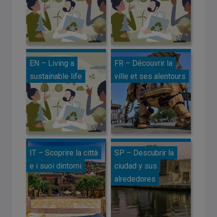
EN – Living a
FR – Découvrir la
sustainable life
ville et ses alentours
IT – Scoprire la città
SP – Descubrir la
e i suoi dintorni
ciudad y sus
alrededores