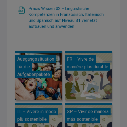
Praxis Wissen 02 – Linguistische
Kompetenzen in Französisch, Italienisch
und Spanisch auf Niveau B1 vernetzt
aufbauen und anwenden
Ausgangssituation
FR – Vivre de
für die
manière plus durable
Aufgabenpakete
IT – Vivere in modo
SP – Vivir de manera
più sostenibile
más sostenible