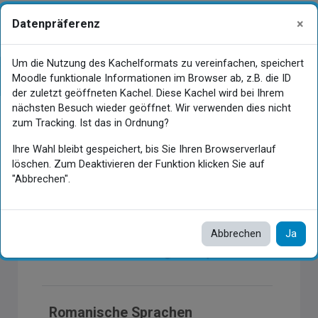
Zum Hauptinhalt
×
Datenpräferenz
Gastansicht
Anmelden
Website-Übersicht
Um die Nutzung des Kachelformats zu vereinfachen, speichert
Ausgangssituation für die
Kursindex öffnen
Moodle funktionale Informationen im Browser ab, z.B. die ID
Aufgabenpakete
der zuletzt geöffneten Kachel. Diese Kachel wird bei Ihrem
nächsten Besuch wieder geöffnet. Wir verwenden dies nicht
zum Tracking. Ist das in Ordnung?
Hauptinhaltsblöcke
Ihre Wahl bleibt gespeichert, bis Sie Ihren Browserverlauf
Ausgangssituation
löschen. Zum Deaktivieren der Funktion klicken Sie auf
"Abbrechen".
für die
Aufgabenpakete
Abbrechen
Ja
Romanische Sprachen