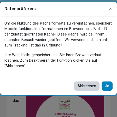
Zum Hauptinhalt
×
Datenpräferenz
Gastansicht
Anmelden
Website-Übersicht
Um die Nutzung des Kachelformats zu vereinfachen, speichert
6. BMHS-Fachtag: Einsatzszenarien von
Kursindex öffnen
Blo
Moodle funktionale Informationen im Browser ab, z.B. die ID
KI im Sprachbewussten Fachunterricht
der zuletzt geöffneten Kachel. Diese Kachel wird bei Ihrem
(Nachlese)
nächsten Besuch wieder geöffnet. Wir verwenden dies nicht
zum Tracking. Ist das in Ordnung?
Ihre Wahl bleibt gespeichert, bis Sie Ihren Browserverlauf
Hauptinhaltsblöcke
löschen. Zum Deaktivieren der Funktion klicken Sie auf
"Abbrechen".
6. BMHS-Fachtag (2024) - Nachlese
Auch
Abbrechen
Ja
2024
bot
das