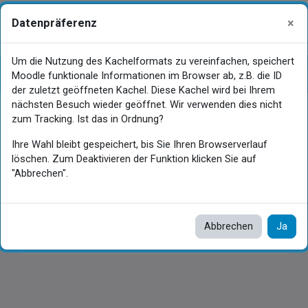
Zum Hauptinhalt
×
Datenpräferenz
Gastansicht
Anmelden
Website-Übersicht
Um die Nutzung des Kachelformats zu vereinfachen, speichert
Russisch
Kursindex öffnen
Blo
Moodle funktionale Informationen im Browser ab, z.B. die ID
der zuletzt geöffneten Kachel. Diese Kachel wird bei Ihrem
nächsten Besuch wieder geöffnet. Wir verwenden dies nicht
Hauptinhaltsblöcke
zum Tracking. Ist das in Ordnung?
Russisch
Ihre Wahl bleibt gespeichert, bis Sie Ihren Browserverlauf
löschen. Zum Deaktivieren der Funktion klicken Sie auf
"Abbrechen".
In Bearbeitung
Abbrechen
Ja